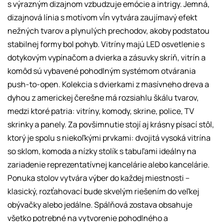
s výrazným dizajnom vzbudzuje emócie a intrigy. Jemná,
dizajnová línia s motívom vĺn vytvára zaujímavý efekt
nežných tvarov a plynulých prechodov, akoby podstatou
stabilnej formy bol pohyb. Vitríny majú LED osvetlenie s
dotykovým vypínačom a dvierka a zásuvky skríň, vitrín a
komôd sú vybavené pohodlným systémom otvárania
push-to-open. Kolekcia s dvierkami z masívneho dreva a
dyhou z americkej čerešne má rozsiahlu škálu tvarov,
medzi ktoré patria: vitríny, komody, skrine, police, TV
skrinky a panely. Za povšimnutie stojí aj krásny písací stôl,
ktorý je spolu s niekoľkými prvkami: dvojitá vysoká vitrína
so sklom, komoda a nízky stolík s tabuľami ideálny na
zariadenie reprezentatívnej kancelárie alebo kancelárie.
Ponuka stolov vytvára výber do každej miestnosti –
klasický, rozťahovací bude skvelým riešením do veľkej
obývačky alebo jedálne. Spálňová zostava obsahuje
všetko potrebné na vytvorenie pohodlného a