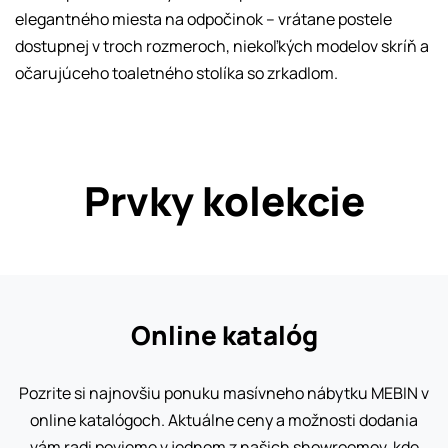
elegantného miesta na odpočinok – vrátane postele
dostupnej v troch rozmeroch, niekoľkých modelov skríň a
očarujúceho toaletného stolíka so zrkadlom.
Prvky kolekcie
Online katalóg
Pozrite si najnovšiu ponuku masívneho nábytku MEBIN v
online katalógoch. Aktuálne ceny a možnosti dodania
vám radi povieme v jednom z našich showroomov, kde