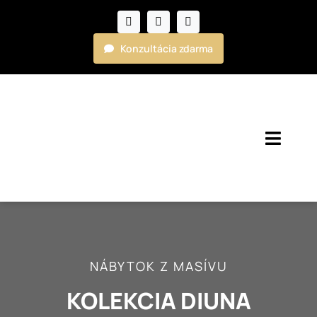
Skip
to
content
Konzultácia zdarma
Toggl
Navig
Kuchyne
Nábytok
NÁBYTOK Z MASÍVU
Realizácie
KOLEKCIA DIUNA