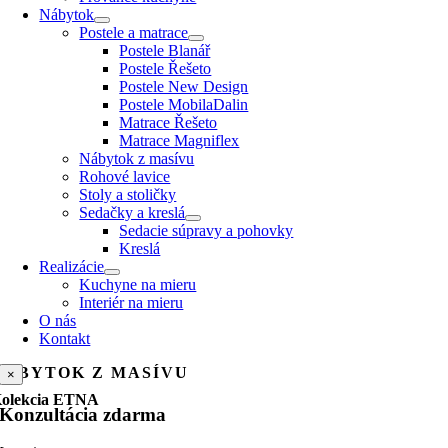
Nábytok
Postele a matrace
Postele Blanář
Postele Řešeto
Postele New Design
Postele MobilaDalin
Matrace Řešeto
Matrace Magniflex
Nábytok z masívu
Rohové lavice
Stoly a stoličky
Sedačky a kreslá
Sedacie súpravy a pohovky
Kreslá
Realizácie
Kuchyne na mieru
Interiér na mieru
O nás
Kontakt
NÁBYTOK Z MASÍVU
×
olekcia ETNA
Konzultácia zdarma