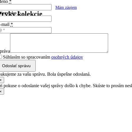
eno
*
Mám záujem
Prvky kolekcie
riezvisko
*
-mail
*
práva
Súhlasím so spracovaním
osobných údajov
Odoslať správu
akujeme za vašu správu. Bola úspešne odoslaná.
×
ri pokuse o odoslanie vašej správy došlo k chybe. Skúste to prosím nes
×