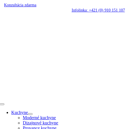
Skip
Konzultácia zdarma
to
Infolinka: +421 (0) 910 151 107
content
Toggle
Navigation
Kuchyne
Moderné kuchyne
Dizajnové kuchyne
Provance kuchyne