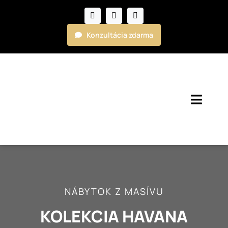
Skip
to
content
Konzultácia zdarma
Toggl
Navig
Kuchyne
Nábytok
NÁBYTOK Z MASÍVU
Realizácie
KOLEKCIA HAVANA