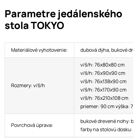
Parametre jedálenského
stola TOKYO
Materiálové vyhotovenie:
dubová dýha, bukové dre
v/š/h: 76x80x80 cm
v/š/h: 76x90x90 cm
v/š/h: 76x138x90 cm
Rozmery: v/š/h
v/š/h: 76x170x90 cm
v/š/h: 76x210x108 cm
priemer: 90 cm výška: 76
bukové drevené nohy: biela
Povrchová úprava:
farby na stolovú dosku: bi