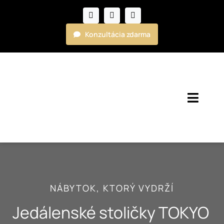
Skip
to
content
Konzultácia zdarma
Toggl
Navig
Kuchyne
Nábytok
NÁBYTOK, KTORÝ VYDRŽÍ
Realizácie
Jedálenské stoličky TOKYO