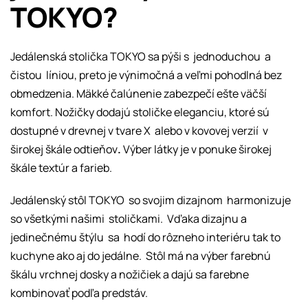
TOKYO?
Jedálenská stolička TOKYO sa pýši s jednoduchou a
čistou líniou, preto je výnimočná a veľmi pohodlná bez
obmedzenia. Mäkké čalúnenie zabezpečí ešte väčší
komfort. Nožičky dodajú stoličke eleganciu, ktoré sú
dostupné v drevnej v tvare X alebo v kovovej verzií v
širokej škále odtieňov
.
Výber látky je v ponuke širokej
škále textúr a farieb.
Jedálenský stôl TOKYO so svojim dizajnom harmonizuje
so všetkými našimi stoličkami. Vďaka dizajnu a
jedinečnému štýlu sa hodí do rôzneho interiéru tak to
kuchyne ako aj do jedálne. Stôl má na výber farebnú
škálu vrchnej dosky a nožičiek a dajú sa farebne
kombinovať podľa predstáv.