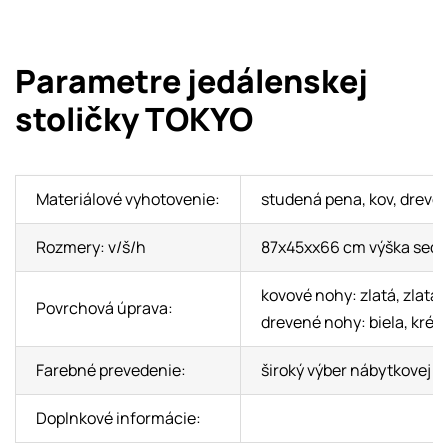
Parametre jedálenskej
stoličky TOKYO
Materiálové vyhotovenie:
studená pena, kov, drevo
Rozmery: v/š/h
87x45xx66 cm výška sedu
kovové nohy: zlatá, zlatá 
Povrchová úprava:
drevené nohy: biela, krémo
Farebné prevedenie:
široký výber nábytkovej lá
Doplnkové informácie: