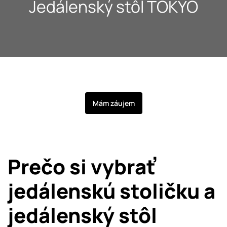
Jedálenský stôl TOKYO
O nás
Kontakt
Mám záujem
Prečo si vybrať
jedálenskú stoličku a
jedálenský stôl