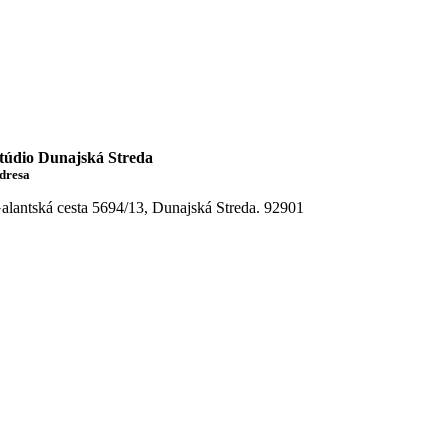
túdio
Dunajská Streda
dresa
alantská cesta 5694/13, Dunajská Streda. 92901