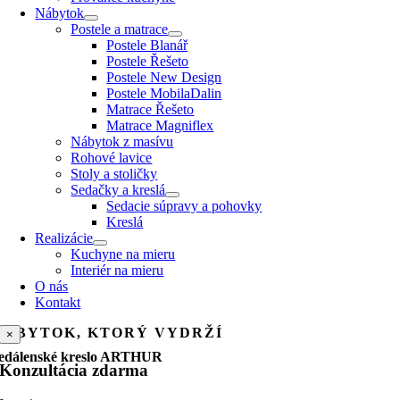
Nábytok
Postele a matrace
Postele Blanář
Postele Řešeto
Postele New Design
Postele MobilaDalin
Matrace Řešeto
Matrace Magniflex
Nábytok z masívu
Rohové lavice
Stoly a stoličky
Sedačky a kreslá
Sedacie súpravy a pohovky
Kreslá
Realizácie
Kuchyne na mieru
Interiér na mieru
O nás
Kontakt
NÁBYTOK, KTORÝ VYDRŽÍ
×
edálenské kreslo ARTHUR
Konzultácia zdarma