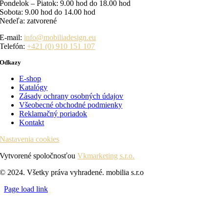
Pondelok – Piatok: 9.00 hod do 18.00 hod
Sobota: 9.00 hod do 14.00 hod
Nedeľa: zatvorené
E-mail:
info@mobiliadesign.eu
Telefón:
+421 (0) 910 151 107
Odkazy
E-shop
Katalógy
Zásady ochrany osobných údajov
Všeobecné obchodné podmienky
Reklamačný poriadok
Kontakt
Nastavenia cookies
Vytvorené spoločnosťou
Vkmarketing s.r.o.
© 2024. Všetky práva vyhradené. mobilia s.r.o
Page load link
Go
to
Top