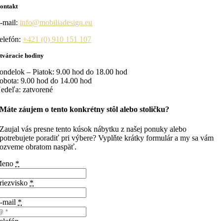
ontakt
-mail:
info@mobiliadesign.eu
elefón:
+421 (0) 910 151 107
tváracie hodiny
ondelok – Piatok: 9.00 hod do 18.00 hod
obota: 9.00 hod do 14.00 hod
edeľa: zatvorené
Máte záujem o tento konkrétny stôl alebo stoličku?
Zaujal vás presne tento kúsok nábytku z našej ponuky alebo
potrebujete poradiť pri výbere? Vyplňte krátky formulár a my sa vám
ozveme obratom naspäť.
Meno
*
riezvisko
*
-mail
*