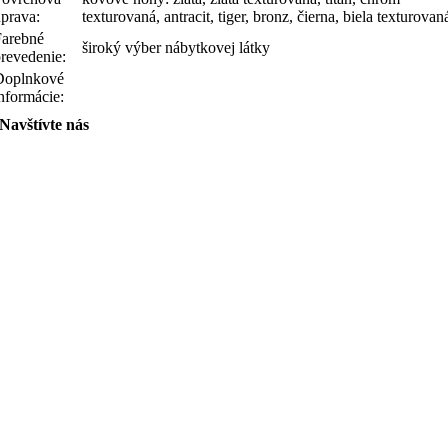
úprava:
texturovaná, antracit, tiger, bronz, čierna, biela texturovan
Farebné
široký výber nábytkovej látky
prevedenie:
Doplnkové
nformácie:
Navštívte nás