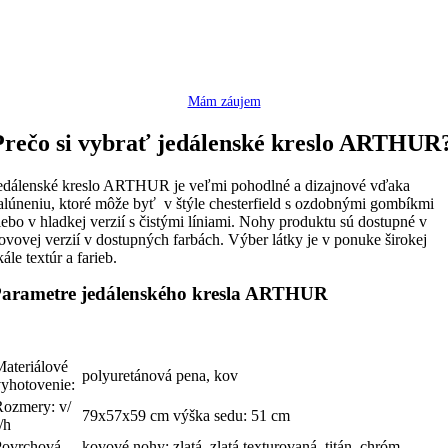
Mám záujem
Prečo si vybrať jedálenské kreslo ARTHUR
edálenské kreslo ARTHUR je veľmi pohodlné a dizajnové vďaka
alúneniu, ktoré môže byť v štýle chesterfield s ozdobnými gombíkmi
lebo v hladkej verzií s čistými líniami. Nohy produktu sú dostupné v
ovovej verzií v dostupných farbách. Výber látky je v ponuke širokej
kále textúr a farieb.
arametre jedálenského kresla ARTHUR
Materiálové
polyuretánová pena, kov
vyhotovenie:
Rozmery: v/
79x57x59 cm výška sedu: 51 cm
/h
Povrchová
kovové nohy: zlatá, zlatá texturovaná, titán, chróm