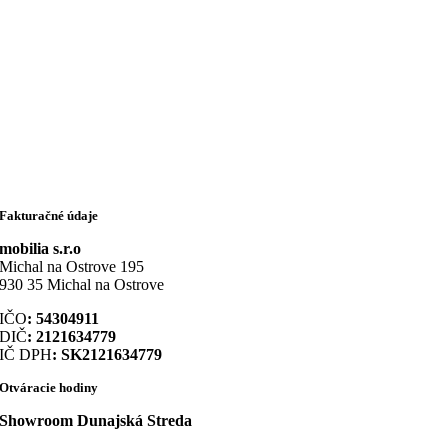
Fakturačné údaje
mobilia s.r.o
Michal na Ostrove 195
930 35 Michal na Ostrove
IČO
: 54304911
DIČ
: 2121634779
IČ DPH
: SK2121634779
Otváracie hodiny
Showroom Dunajská Streda