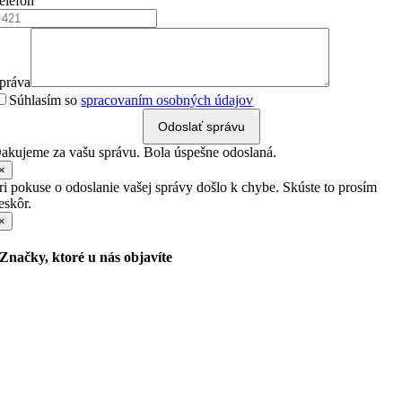
elefón
práva
Súhlasím so
spracovaním osobných údajov
Odoslať správu
akujeme za vašu správu. Bola úspešne odoslaná.
×
ri pokuse o odoslanie vašej správy došlo k chybe. Skúste to prosím
eskôr.
×
Značky, ktoré u nás objavíte