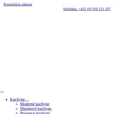
Skip
Konzultácia zdarma
to
Infolinka: +421 (0) 910 151 107
content
Toggle
Navigation
Kuchyne
Moderné kuchyne
Dizajnové kuchyne
Provance kuchyne