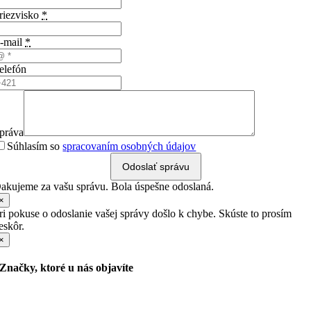
riezvisko
*
-mail
*
elefón
práva
Súhlasím so
spracovaním osobných údajov
Odoslať správu
akujeme za vašu správu. Bola úspešne odoslaná.
×
ri pokuse o odoslanie vašej správy došlo k chybe. Skúste to prosím
eskôr.
×
Značky, ktoré u nás objavíte