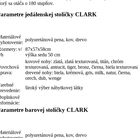
torý sa otáča o 180 stupňov.
arametre jedálenskej stoličky CLARK
Materiálové
polyuretánová pena, kov, drevo
vyhotovenie:
Rozmery: v/
87x57x58cm
/h
výška sedu 50 cm
kovové nohy: zlatá, zlatá texturovaná, titán, chróm
Povrchová
texturovaná, antracit, tiger, bronz, čierna, biela texturovan
úprava:
drevené nohy: biela, krémová, gris, milk, natur, čierna,
orech, dub, wenge
Farebné
široký výber nábytkovej látky
prevedenie:
Doplnkové
nformácie:
arametre barovej stoličky CLARK
Materiálové
polyuretánová pena, kov, drevo
vyhotovenie: