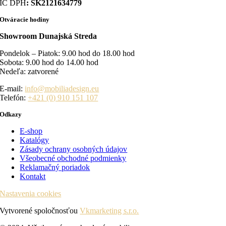
IČ DPH
: SK2121634779
Otváracie hodiny
Showroom Dunajská Streda
Pondelok – Piatok: 9.00 hod do 18.00 hod
Sobota: 9.00 hod do 14.00 hod
Nedeľa: zatvorené
E-mail:
info@mobiliadesign.eu
Telefón:
+421 (0) 910 151 107
Odkazy
E-shop
Katalógy
Zásady ochrany osobných údajov
Všeobecné obchodné podmienky
Reklamačný poriadok
Kontakt
Nastavenia cookies
Vytvorené spoločnosťou
Vkmarketing s.r.o.