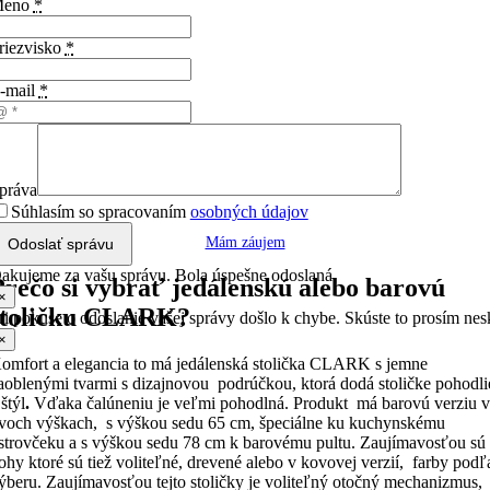
eno
*
riezvisko
*
-mail
*
práva
Súhlasím so spracovaním
osobných údajov
Mám záujem
Odoslať správu
akujeme za vašu správu. Bola úspešne odoslaná.
Prečo si vybrať jedálenskú alebo barovú
×
stoličku CLARK?
ri pokuse o odoslanie vašej správy došlo k chybe. Skúste to prosím nes
×
omfort a elegancia to má jedálenská stolička CLARK s jemne
aoblenými tvarmi s dizajnovou podrúčkou, ktorá dodá stoličke pohodli
 štýl
.
Vďaka čalúneniu je veľmi pohodlná. Produkt má barovú verziu 
voch výškach, s výškou sedu 65 cm, špeciálne ku kuchynskému
strovčeku a s výškou sedu 78 cm k barovému pultu. Zaujímavosťou sú
ohy ktoré sú tiež voliteľné, drevené alebo v kovovej verzií, farby podľ
ýberu. Zaujímavosťou tejto stoličky je voliteľný otočný mechanizmus,