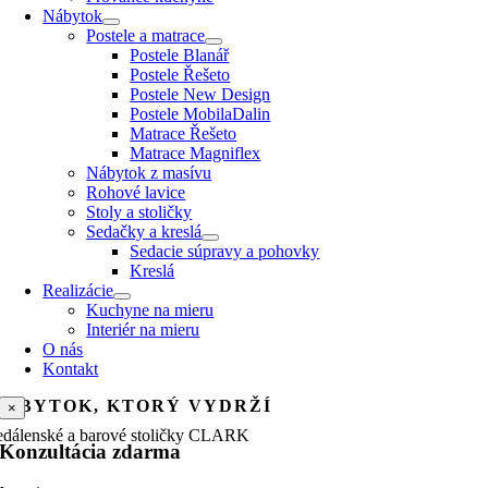
Nábytok
Postele a matrace
Postele Blanář
Postele Řešeto
Postele New Design
Postele MobilaDalin
Matrace Řešeto
Matrace Magniflex
Nábytok z masívu
Rohové lavice
Stoly a stoličky
Sedačky a kreslá
Sedacie súpravy a pohovky
Kreslá
Realizácie
Kuchyne na mieru
Interiér na mieru
O nás
Kontakt
NÁBYTOK, KTORÝ VYDRŽÍ
×
edálenské a barové stoličky CLARK
Konzultácia zdarma