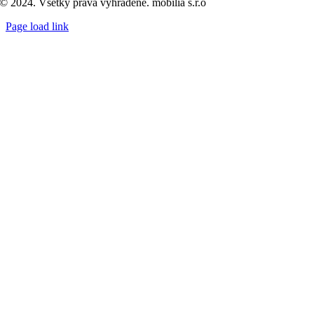
© 2024. Všetky práva vyhradené. mobilia s.r.o
Page load link
Go
to
Top