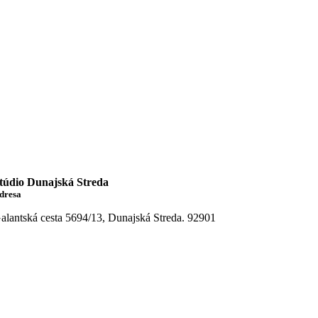
túdio
Dunajská Streda
dresa
alantská cesta 5694/13, Dunajská Streda. 92901