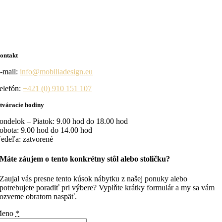
ontakt
-mail:
info@mobiliadesign.eu
elefón:
+421 (0) 910 151 107
tváracie hodiny
ondelok – Piatok: 9.00 hod do 18.00 hod
obota: 9.00 hod do 14.00 hod
edeľa: zatvorené
Máte záujem o tento konkrétny stôl alebo stoličku?
Zaujal vás presne tento kúsok nábytku z našej ponuky alebo
potrebujete poradiť pri výbere? Vyplňte krátky formulár a my sa vám
ozveme obratom naspäť.
Meno
*