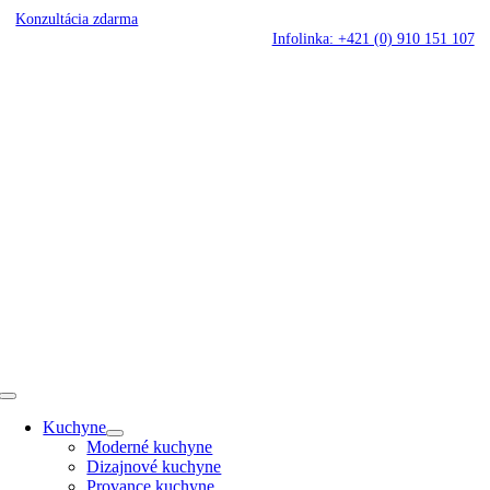
Skip
Konzultácia zdarma
to
Infolinka: +421 (0) 910 151 107
content
Toggle
Navigation
Kuchyne
Moderné kuchyne
Dizajnové kuchyne
Provance kuchyne