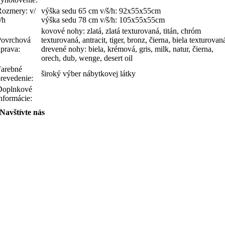
Rozmery: v/
výška sedu 65 cm v/š/h: 92x55x55cm
/h
výška sedu 78 cm v/š/h: 105x55x55cm
kovové nohy: zlatá, zlatá texturovaná, titán, chróm
Povrchová
texturovaná, antracit, tiger, bronz, čierna, biela texturovan
úprava:
drevené nohy: biela, krémová, gris, milk, natur, čierna,
orech, dub, wenge, desert oil
Farebné
široký výber nábytkovej látky
prevedenie:
Doplnkové
nformácie:
Navštívte nás