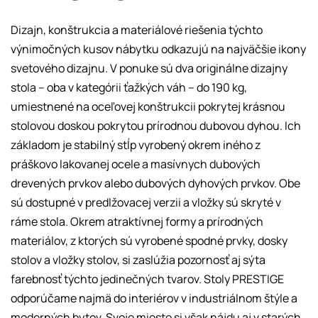
Dizajn, konštrukcia a materiálové riešenia týchto
výnimočných kusov nábytku odkazujú na najväčšie ikony
svetového dizajnu. V ponuke sú dva originálne dizajny
stola – oba v kategórii ťažkých váh – do 190 kg,
umiestnené na oceľovej konštrukcii pokrytej krásnou
stolovou doskou pokrytou prírodnou dubovou dyhou. Ich
základom je stabilný stĺp vyrobený okrem iného z
práškovo lakovanej ocele a masívnych dubových
drevených prvkov alebo dubových dyhových prvkov. Obe
sú dostupné v predlžovacej verzii a vložky sú skryté v
ráme stola. Okrem atraktívnej formy a prírodných
materiálov, z ktorých sú vyrobené spodné prvky, dosky
stolov a vložky stolov, si zaslúžia pozornosť aj sýta
farebnosť týchto jedinečných tvarov. Stoly PRESTIGE
odporúčame najmä do interiérov v industriálnom štýle a
moderných bytov. Svoje miesto si však nájdu aj v starých