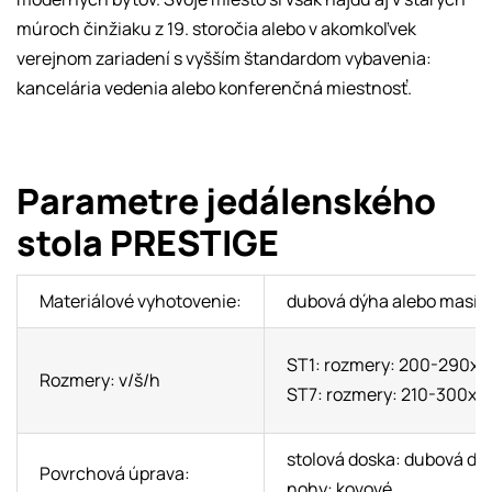
múroch činžiaku z 19. storočia alebo v akomkoľvek
verejnom zariadení s vyšším štandardom vybavenia:
kancelária vedenia alebo konferenčná miestnosť.
Parametre jedálenského
stola PRESTIGE
Materiálové vyhotovenie:
dubová dýha alebo masív
ST1: rozmery: 200-290x1
Rozmery: v/š/h
ST7: rozmery: 210-300x1
stolová doska: dubová dý
Povrchová úprava:
nohy: kovové