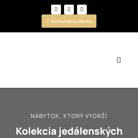
Skip
to
content
Konzultácia zdarma
Toggl
Navig
Kuchyne
Nábytok
NÁBYTOK, KTORÝ VYDRŽÍ
Realizácie
Kolekcia jedálenských