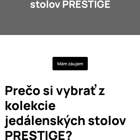
stolov PRESTIGE
O nás
Kontakt
Mám záujem
Prečo si vybrať z
kolekcie
jedálenských stolov
PRESTIGE?