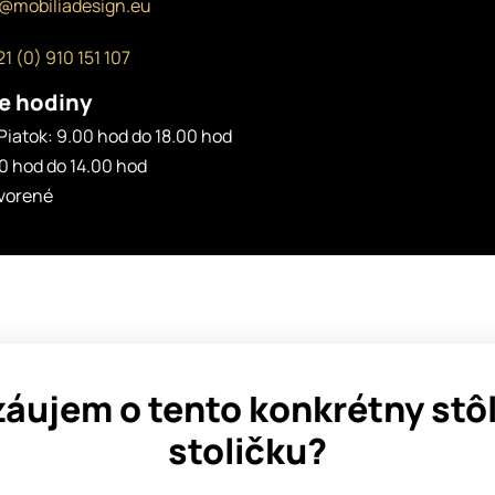
o@mobiliadesign.eu
1 (0) 910 151 107
e hodiny
Piatok: 9.00 hod do 18.00 hod
0 hod do 14.00 hod
tvorené
záujem o tento konkrétny stôl
stoličku?