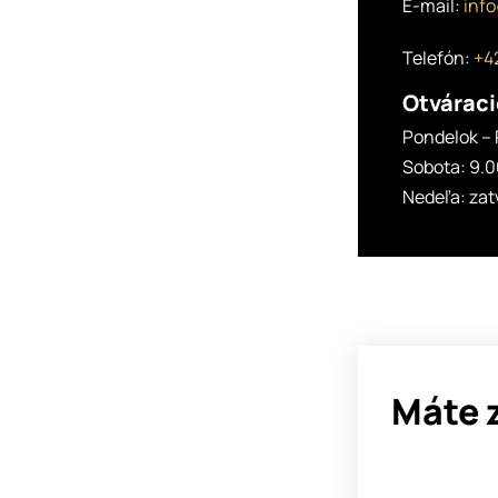
E-mail:
inf
Telefón:
+42
Otváraci
Pondelok – 
Sobota: 9.0
Nedeľa: za
Máte 