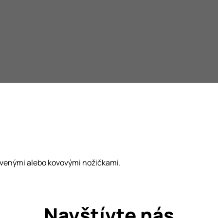
revenými alebo kovovými nožičkami.
Navštívte nás