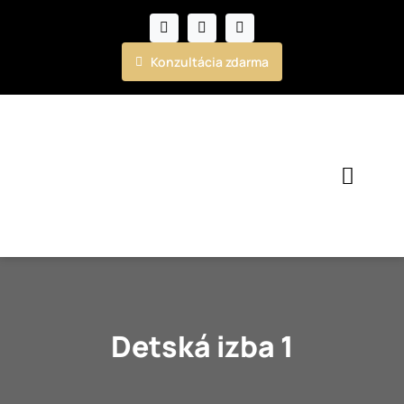
Skip
to
content
Konzultácia zdarma
Toggl
Navig
Kuchyne
Nábytok
Detská izba 1
Realizácie