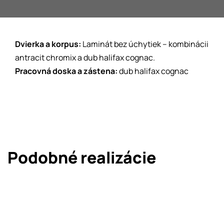
O nás
Kontakt
Dvierka a korpus:
Laminát bez úchytiek – kombinácii
antracit chromix a dub halifax cognac.
Pracovná doska a zástena:
dub halifax cognac
Podobné realizácie