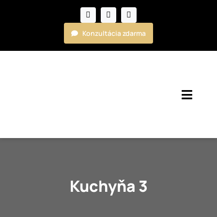
Skip
to
content
Konzultácia zdarma
Toggl
Navig
Kuchyne
Nábytok
Kuchyňa 3
Realizácie