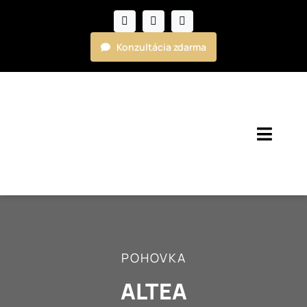
Skip
to
content
Konzultácia zdarma
Toggl
Navig
Kuchyne
Nábytok
POHOVKA
Realizácie
ALTEA