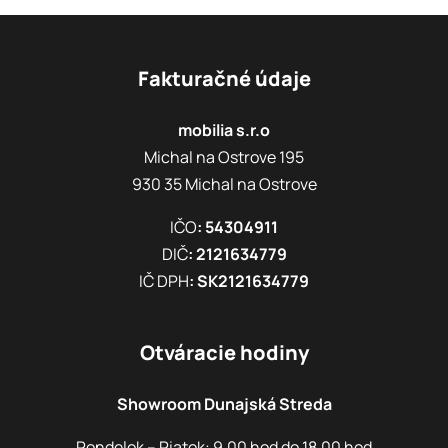
Fakturačné údaje
mobilia s.r.o
Michal na Ostrove 195
930 35 Michal na Ostrove
IČO
: 54304911
DIČ
: 2121634779
IČ DPH
: SK2121634779
Otváracie hodiny
Showroom Dunajská Streda
Pondelok – Piatok: 9.00 hod do 18.00 hod