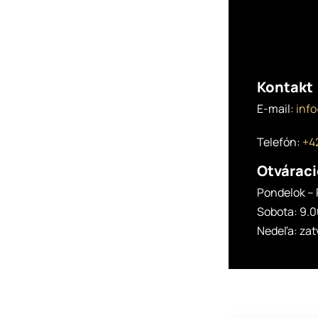
Kontakt
E-mail:
inf
Telefón:
+42
Otváraci
Pondelok – 
Sobota: 9.0
Nedeľa: za