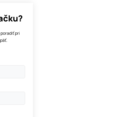
dačku?
poradiť pri
päť.