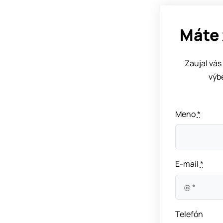
Máte 
Zaujal vás
výb
Meno
*
E-mail
*
Telefón