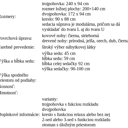
trojpohovka: 240 x 94 cm
rozmer ložnej plochy: 200×140 cm
dvojpohovka: 172 x 94 cm
Rozmery:
kreslo: 90 x 88 cm
sedacia súprava je modulárna, pričom sa dá
vyskladať do tvaru L aj do tvaru U
kovové nohy: čierna, strieborná
Povrchová úprava:
drevené nohy: prírodná, jelša, orech, dub, čiern
Farebné prevedenie:
široký výber nábytkovej látky
výška sedu: 45 cm
hĺbka sedu: 59 cm
Výška a hĺbka sedu:
hĺbka celej sedačky 92 cm
výška sedačky: 90-100 cm
Výška spodného
riestoru od podlahy:
Nosnosť:
Hmotnosť:
varianty:
trojpohovka s fukciou rozkladu
dvojpohovka
Doplnkové informácie:
kreslo s funkciou relaxu alebo bez nej
2-sed alebo 3-sed s funkciou rozkladu
otoman s úložným priestorom