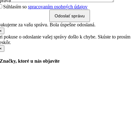
práva
Súhlasím so
spracovaním osobných údajov
Odoslať správu
akujeme za vašu správu. Bola úspešne odoslaná.
×
ri pokuse o odoslanie vašej správy došlo k chybe. Skúste to prosím
eskôr.
×
Značky, ktoré u nás objavíte