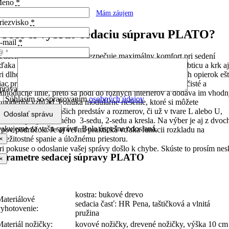
eno
*
Mám záujem
riezvisko
*
Prečo si vybrať sedaciu súpravu PLATO?
-mail
*
edacia súprava PLATO zabezpečuje maximálny komfort pri sedení
ďaka vysokej opierke, poskytuje vynikajúcu oporu pre chrbticu a krk a
ri dlhom sedení alebo relaxe, pričom funkcia nastaviteľných opierok eš
iac prispeje k vyššej úrovni oddychu. Sedacia súprava má čisté a
práva
ednoduché línie, preto sa hodí do rôznych interiérov a dodáva im vhod
Súhlasím so spracovaním
osobných údajov
 moderný vzhľad. Ponúka modulárne riešenie, ktoré si môžete
rispôsobiť podľa vašich predstáv a rozmerov, či už v tvare L alebo U,
Odoslať správu
ožnosť je aj samotného 3-sedu, 2-sedu a kresla. Na výber je aj z dvoc
akujeme za vašu správu. Bola úspešne odoslaná.
ypov podrúčok. Je aj veľmi praktická vďaka funkcii rozkladu na
ríležitostné spanie a úložnému priestoru.
×
ri pokuse o odoslanie vašej správy došlo k chybe. Skúste to prosím nes
arametre sedacej súpravy PLATO
×
kostra: bukové drevo
Materiálové
sedacia časť: HR Pena, taštičková a vlnitá
vyhotovenie:
pružina
ateriál nožičky:
kovové nožičky, drevené nožičky, výška 10 cm