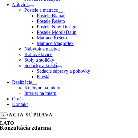
Nábytok
Postele a matrace
Postele Blanář
Postele Řešeto
Postele New Design
Postele MobilaDalin
Matrace Řešeto
Matrace Magniflex
Nábytok z masívu
Rohové lavice
Stoly a stoličky
Sedačky a kreslá
Sedacie súpravy a pohovky
Kreslá
Realizácie
Kuchyne na mieru
Interiér na mieru
O nás
Kontakt
SEDACIA SÚPRAVA
×
PLATO
Konzultácia zdarma