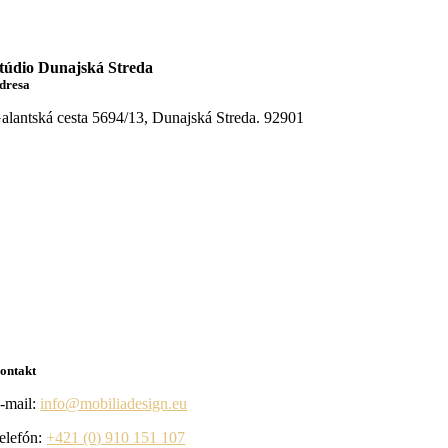
túdio
Dunajská Streda
dresa
alantská cesta 5694/13, Dunajská Streda. 92901
ontakt
-mail:
info@mobiliadesign.eu
elefón:
+421 (0) 910 151 107