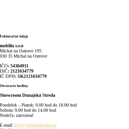
Fakturačné údaje
mobilia s.r.o
Michal na Ostrove 195
930 35 Michal na Ostrove
IČO
: 54304911
DIČ
: 2121634779
IČ DPH
: SK2121634779
Otváracie hodiny
Showroom Dunajská Streda
Pondelok – Piatok: 9.00 hod do 18.00 hod
Sobota: 9.00 hod do 14.00 hod
Nedeľa: zatvorené
E-mail:
info@mobiliadesign.eu