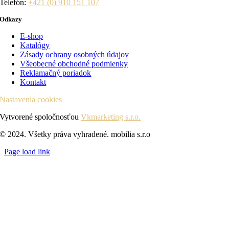
Telefón:
+421 (0) 910 151 107
Odkazy
E-shop
Katalógy
Zásady ochrany osobných údajov
Všeobecné obchodné podmienky
Reklamačný poriadok
Kontakt
Nastavenia cookies
Vytvorené spoločnosťou
Vkmarketing s.r.o.
© 2024. Všetky práva vyhradené. mobilia s.r.o
Page load link
Go
to
Top