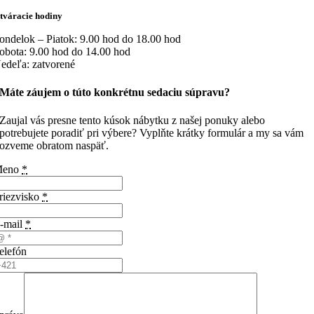
tváracie hodiny
ondelok – Piatok: 9.00 hod do 18.00 hod
obota: 9.00 hod do 14.00 hod
edeľa: zatvorené
Máte záujem o túto konkrétnu sedaciu súpravu?
Zaujal vás presne tento kúsok nábytku z našej ponuky alebo
potrebujete poradiť pri výbere? Vyplňte krátky formulár a my sa vám
ozveme obratom naspäť.
Meno
*
riezvisko
*
-mail
*
elefón