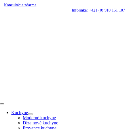
Skip
Konzultácia zdarma
to
Infolinka: +421 (0) 910 151 107
content
Toggle
Navigation
Kuchyne
Moderné kuchyne
Dizajnové kuchyne
Provance kuchyne