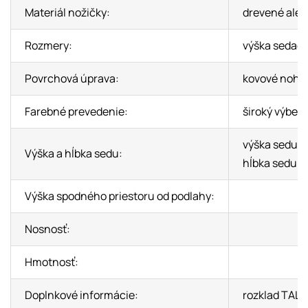
Materiál nožičky:
drevené aleb
Rozmery:
výška sedačk
Povrchová úprava:
kovové nohy:
Farebné prevedenie:
široký výber 
výška sedu: 
Výška a hĺbka sedu:
hĺbka sedu: 
Výška spodného priestoru od podlahy:
Nosnosť:
Hmotnosť:
Doplnkové informácie:
rozklad TALI