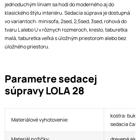
jednoduchým líniam sa hodí do moderného aj do
klasického štýlu interiéru. Sedacia súprava je dostupná
vo variantoch: minisofa, 2sed, 2,5sed, 3sed, rohová do
tvaru L alebo U v rôznych rozmeroch, kreslo, taburetka
malá, taburetka veľká s úložným priestorom alebo bez
úložného priestoru.
Parametre sedacej
súpravy LOLA 28
kostra: buko
Materiálové vyhotovenie:
sedacia časť
Materiál nožičky:
drevené aleb