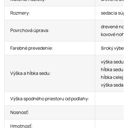
Rozmery:
sedacia súpra
drevené nohy:
Povrchová úprava:
kovové nohy
Farebné prevedenie:
široký výber 
výška sedu: 
hĺbka sedu: 
Výška a hĺbka sedu:
hĺbka celej 
výška sedačk
Výška spodného priestoru od podlahy:
Nosnosť:
Hmotnosť: