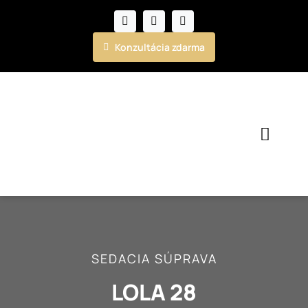
Skip
to
content
Konzultácia zdarma
Toggl
Navig
Kuchyne
Nábytok
SEDACIA SÚPRAVA
Realizácie
LOLA 28