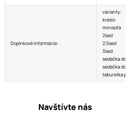
varianty:
kreslo
minisofa
2sed
Doplnkové informácie:
2,5sed
3sed
sedačka do t
sedačka do t
taburetka pod
Navštívte nás